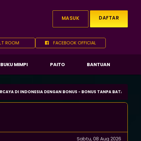
DAFTAR
MASUK
LT ROOM
FACEBOOK OFFICIAL
BUKU MIMPI
PAITO
BANTUAN
I INDONESIA DENGAN BONUS - BONUS TANPA BATAS SETIAP HARI.
Sabtu, 08 Aug 2026