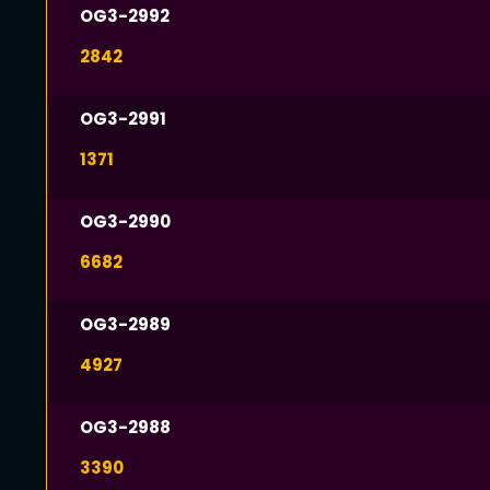
OG3-2992
2842
OG3-2991
1371
OG3-2990
6682
OG3-2989
4927
OG3-2988
3390