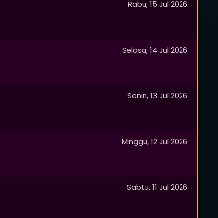
Rabu, 15 Jul 2026
Selasa, 14 Jul 2026
Senin, 13 Jul 2026
Minggu, 12 Jul 2026
Sabtu, 11 Jul 2026