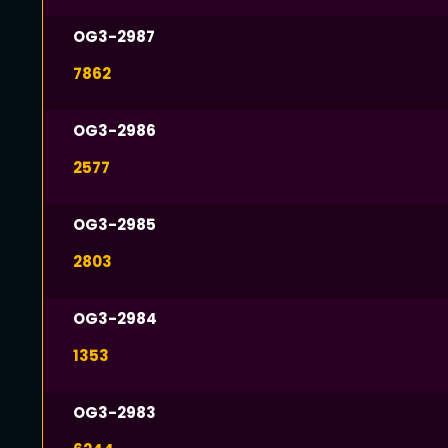
OG3-2987
7862
OG3-2986
2577
OG3-2985
2803
OG3-2984
1353
OG3-2983