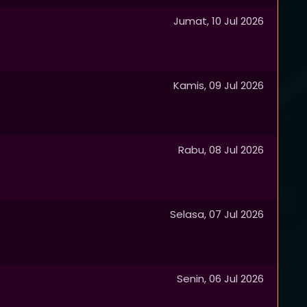
Jumat, 10 Jul 2026
Kamis, 09 Jul 2026
Rabu, 08 Jul 2026
Selasa, 07 Jul 2026
Senin, 06 Jul 2026