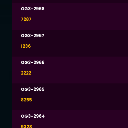
OG3-2968
7287
OG3-2967
1236
OG3-2966
2222
OG3-2965
8255
OG3-2964
9328