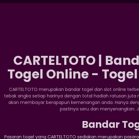
CARTELTOTO | Banda
Togel Online - Toge
CARTELTOTO merupakan bandar togel dan slot online terbesar 
tebak angka setiap harinya dengan total hadiah ratusan juta 
akan membayar berapapun kemenangan anda. Hanya dengan 
pastinya seru dan menyenangkan. Jik
Bandar Tog
Pasaran togel yang CARTELTOTO sediakan merupakan pasaran tog