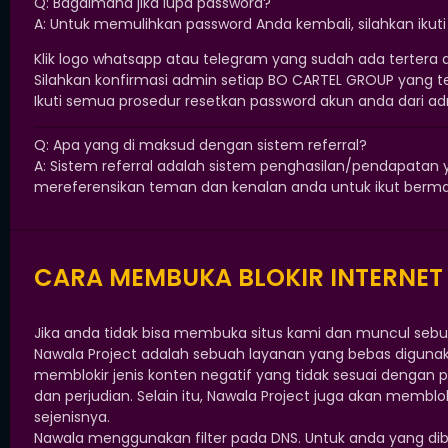
Q: Bagaimana jika lupa password?
A: Untuk memulihkan password Anda kembali, silahkan ikuti 
Klik logo whatsapp atau telegram yang sudah ada tertera
Silahkan konfirmasi admin setiap BO CARTEL GROUP yang te
Ikuti semua prosedur resetkan password akun anda dari ad
Q: Apa yang di maksud dengan sistem referral?
A: Sistem referral adalah sistem penghasilan/pendapa
mereferensikan teman dan kenalan anda untuk ikut berm
CARA MEMBUKA BLOKIR INTERNE
Jika anda tidak bisa membuka situs kami dan muncul sebuah
Nawala Project adalah sebuah layanan yang bebas digunak
memblokir jenis konten negatif yang tidak sesuai dengan pe
dan perjudian. Selain itu, Nawala Project juga akan membl
sejenisnya.
Nawala menggunakan filter pada DNS. Untuk anda yang dibl