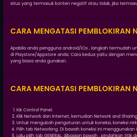
situs yang termasuk konten negatif atau tidak, jika term
CARA MENGATASI PEMBLOKIRAN 
Apabila anda pengguna android/iOs , langkah termudah u
di Playstore/Appstore anda. Cara kedua yaitu dengan me
yang biasa anda gunakan.
CARA MENGATASI PEMBLOKIRAN N
Kik Control Panel.
Klik Network dan Internet, kemudian Network and Sharing
Untuk mengubah pengaturan untuk koneksi, koneksi nirkabe
Pilih tab Networking. Di bawah koneksi ini menggunakan it
Lalu pilih tab GENERAL, dibagian bawah , pindahkan titik