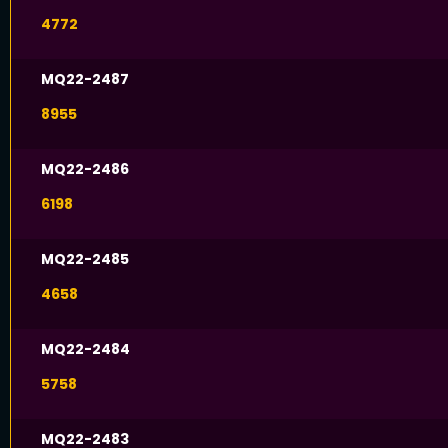
4772
MQ22-2487
8955
MQ22-2486
6198
MQ22-2485
4658
MQ22-2484
5758
MQ22-2483