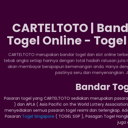
CARTELTOTO | Banda
Togel Online - Toge
CARTELTOTO merupakan bandar togel dan slot online terbesar 
tebak angka setiap harinya dengan total hadiah ratusan juta 
akan membayar berapapun kemenangan anda. Hanya dengan 
pastinya seru dan menyenangkan. Jik
Bandar Tog
Pasaran togel yang CARTELTOTO sediakan merupakan pasaran tog
) dan APLA ( Asia Pacific on the World Lottery Assacia
menyediakan semua pasaran togel resmi dan terlengkap. Adap
Pasaran
Togel Singapore
( TOGEL SGP ), Pasagan Togel Hong
juga 