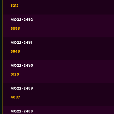
8212
MQ22-2492
5058
MQ22-2491
5646
MQ22-2490
0120
MQ22-2489
4037
MQ22-2488