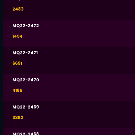
2483
MQ22-2472
1454
MQ22-2471
6691
MQ22-2470
4185
MQ22-2469
3352
MQ22-2468