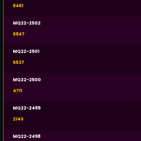
6461
MQ22-2502
6947
MQ22-2501
5637
MQ22-2500
4711
MQ22-2499
2140
MQ22-2498