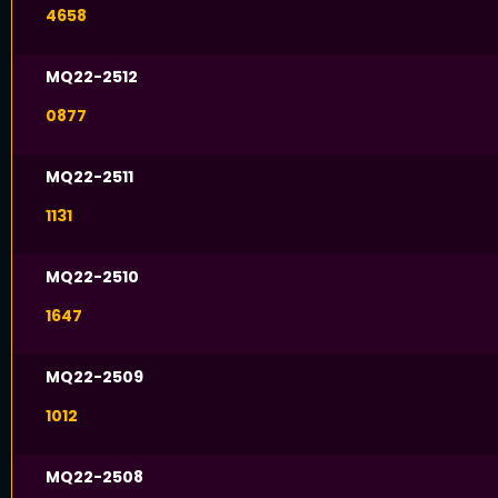
4658
MQ22-2512
0877
MQ22-2511
1131
MQ22-2510
1647
MQ22-2509
1012
MQ22-2508