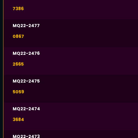
7386
MQ22-2477
0867
MQ22-2476
2665
MQ22-2475
5059
MQ22-2474
3684
MQ22-2473