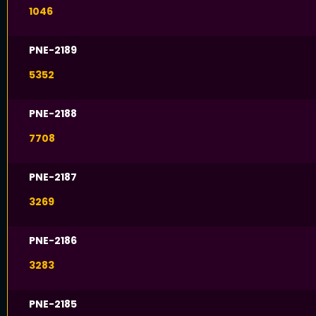
1046
PNE-2189
5352
PNE-2188
7708
PNE-2187
3269
PNE-2186
3283
PNE-2185