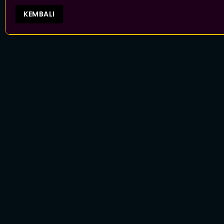
KEMBALI