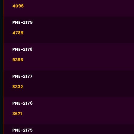
4096
PNE-2179
4785
PNE-2178
9395
PNE-2177
8332
PNE-2176
3671
PNE-2175