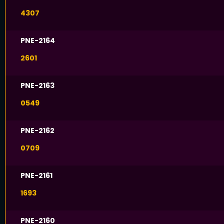
4307
PNE-2164
2601
PNE-2163
0549
PNE-2162
0709
PNE-2161
1693
PNE-2160