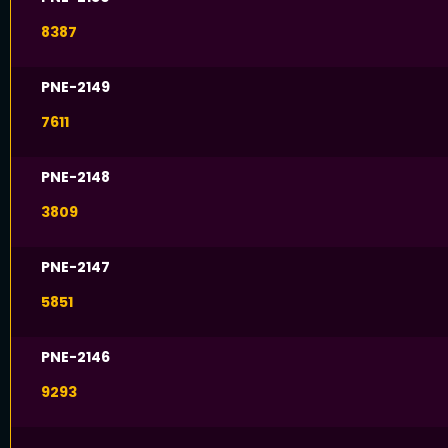
8387
PNE-2149
7611
PNE-2148
3809
PNE-2147
5851
PNE-2146
9293