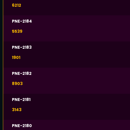
6212
PNE-2184
5539
PNE-2183
1901
PNE-2182
8903
PNE-2181
3143
PNE-2180