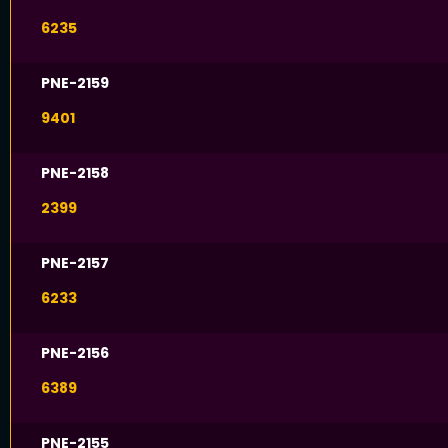
6235
PNE-2159
9401
PNE-2158
2399
PNE-2157
6233
PNE-2156
6389
PNE-2155