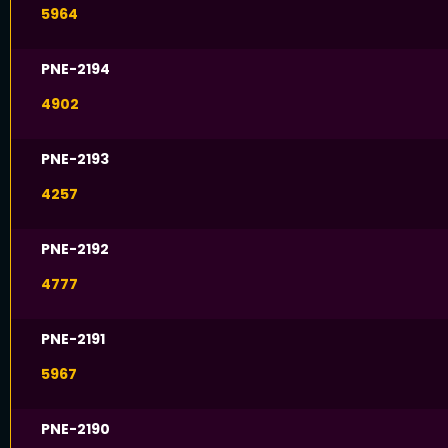
5964
PNE-2194
4902
PNE-2193
4257
PNE-2192
4777
PNE-2191
5967
PNE-2190