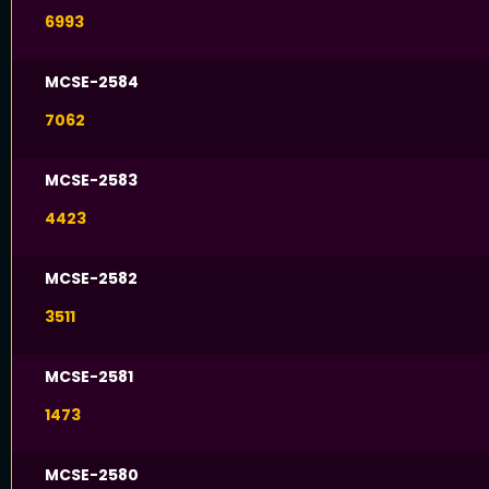
6993
MCSE-2584
7062
MCSE-2583
4423
MCSE-2582
3511
MCSE-2581
1473
MCSE-2580