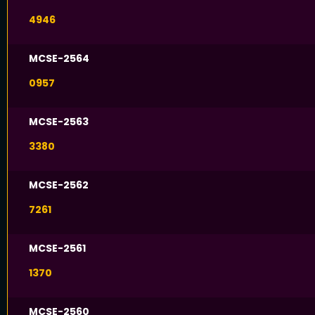
4946
MCSE-2564
0957
MCSE-2563
3380
MCSE-2562
7261
MCSE-2561
1370
MCSE-2560