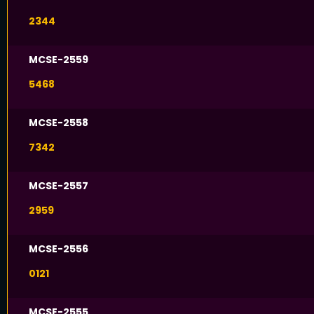
2344
MCSE-2559
5468
MCSE-2558
7342
MCSE-2557
2959
MCSE-2556
0121
MCSE-2555