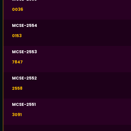
0036
MCSE-2554
0153
MCSE-2553
7847
MCSE-2552
2558
MCSE-2551
3091