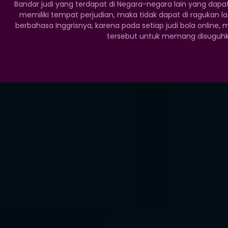
Bandar judi yang terdapat di Negara-negara lain yang dapat 
memiliki tempat perjudian, maka tidak dapat di ragukan
berbahasa Inggrisnya, karena pada setiap judi bola onlin
tersebut untuk memang disuguhk