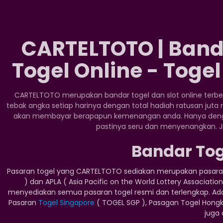
CARTELTOTO | Banda
Togel Online - Toge
CARTELTOTO merupakan bandar togel dan slot online terbesar 
tebak angka setiap harinya dengan total hadiah ratusan juta 
akan membayar berapapun kemenangan anda. Hanya dengan 
pastinya seru dan menyenangkan. Jik
Bandar Tog
Pasaran togel yang CARTELTOTO sediakan merupakan pasaran tog
) dan APLA ( Asia Pacific on the World Lottery Assacia
menyediakan semua pasaran togel resmi dan terlengkap. Adap
Pasaran
Togel Singapore
( TOGEL SGP ), Pasagan Togel Hong
juga 