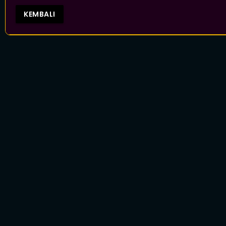
KEMBALI