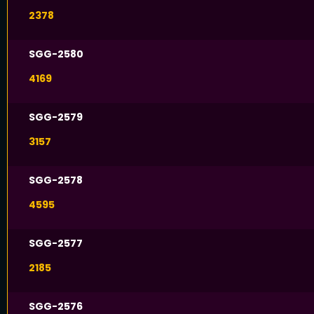
2378
SGG-2580
4169
SGG-2579
3157
SGG-2578
4595
SGG-2577
2185
SGG-2576