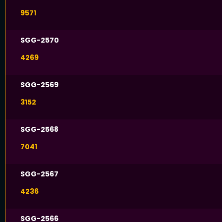
9571
SGG-2570
4269
SGG-2569
3152
SGG-2568
7041
SGG-2567
4236
SGG-2566