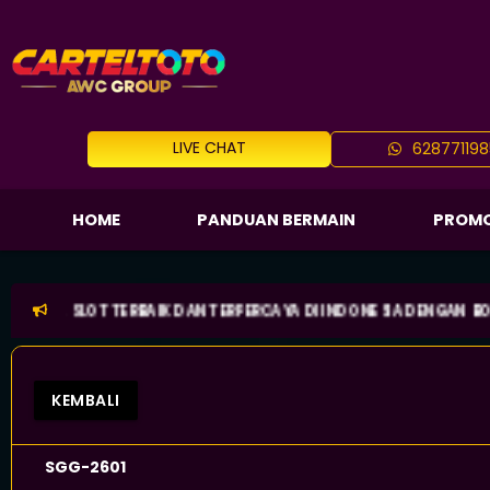
LIVE CHAT
628771198
HOME
PANDUAN BERMAIN
PROM
 SLOT TERBAIK DAN TERPERCAYA DI INDONESIA DENGAN BONUS - BO
KEMBALI
SGG-2601