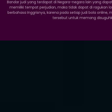
Bandar judi yang terdapat di Negara-negara lain yang dapat 
memiliki tempat perjudian, maka tidak dapat di ragukan
berbahasa Inggrisnya, karena pada setiap judi bola onlin
tersebut untuk memang disuguhk