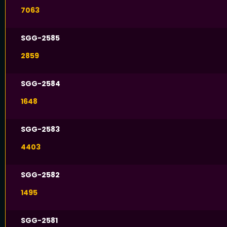
7063
SGG-2585
2859
SGG-2584
1648
SGG-2583
4403
SGG-2582
1495
SGG-2581